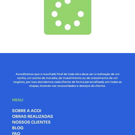
Acreditamos que o resultado final de toda obra deve ser a realização de um
sonho, um sonho de moradia, de investimento ou de crescimento de um
negócio, por isso atendemos cada cliente de forma personalizada, em todas as
etapas, focando nas necessidades e desejos do cliente.
MENU
SOBRE A ACOI
OBRAS REALIZADAS
NOSSOS CLIENTES
BLOG
FAQ