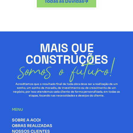
Todas as Dúvidas
Acreditamos que o resultado final de toda obra deve ser a realização de um
sonho, um sonho de moradia, de investimento ou de crescimento de um
negócio, por isso atendemos cada cliente de forma personalizada, em todas as
etapas, focando nas necessidades e desejos do cliente.
MENU
SOBRE A ACOI
OBRAS REALIZADAS
NOSSOS CLIENTES