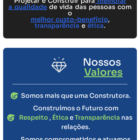
Projetar e Construir para
melhorar
a qualidade
de vida das pessoas com
o
melhor custo-benefício
,
transparência
e
ética
.
Nossos
Valores
Somos mais que uma Construtora.
Construímos o Futuro com
Respeito
,
Ética
e
Transparência
nas
relações.
Somos comprometidos e atuamos