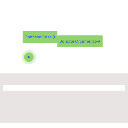
Um marco de inovação e parceria da ACOI Corp
com a VETNIL, uma das maiores empresas de
Produtos Veterinários do Brasil.
Conheça Case
Solicite Orçamento