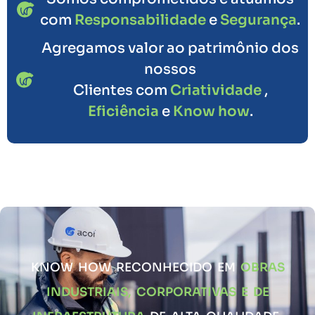
com
Responsabilidade
e
Segurança
.
Agregamos valor ao patrimônio dos
nossos
Clientes com
Criatividade
,
Eficiência
e
Know how
.
KNOW HOW RECONHECIDO EM
OBRAS
INDUSTRIAIS, CORPORATIVAS E DE