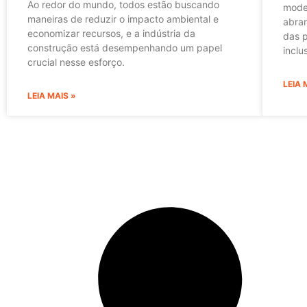
Ao redor do mundo, todos estão buscando
moder
maneiras de reduzir o impacto ambiental e
abran
economizar recursos, e a indústria da
das p
construção está desempenhando um papel
inclu
crucial nesse esforço.
LEIA 
LEIA MAIS »