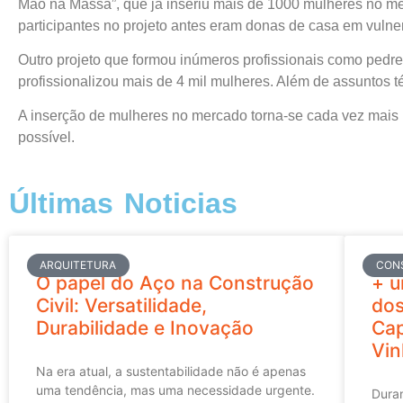
Mão na Massa”, que já inseriu mais de 1000 mulheres no mer
participantes no projeto antes eram donas de casa em vulner
Outro projeto que formou inúmeros profissionais como pedreir
profissionalizou mais de 4 mil mulheres. Além de assuntos 
A inserção de mulheres no mercado torna-se cada vez mais u
possível.
Últimas Noticias
ARQUITETURA
CON
O papel do Aço na Construção
+ u
Civil: Versatilidade,
dos
Durabilidade e Inovação
Cap
Vi
Na era atual, a sustentabilidade não é apenas
uma tendência, mas uma necessidade urgente.
Duran