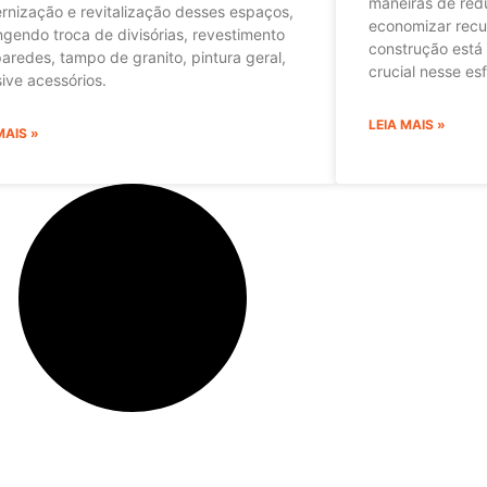
maneiras de redu
nização e revitalização desses espaços,
economizar recur
gendo troca de divisórias, revestimento
construção est
aredes, tampo de granito, pintura geral,
crucial nesse es
sive acessórios.
LEIA MAIS »
MAIS »