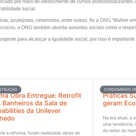
cado por meio do oferecimento de cursos profissionalizantes.
abilidade social.
as, azulejistas, ceramistas, entre outras, foi a ONG “Mulher em
técnicos, a ONG também aborda assuntos sociais como o respeito
rgente para alcançar a igualdade social, por isso é important
STRUÇÃO
CONDOMÍNIOS VE
ma Obra Entregue: Retrofit
Práticas S
 Banheiros da Sala de
geram Eco
abilities da Unilever
nhedo
Na era atual, a 
uma tendência, 
Ao redor do mun
te a reforma, foram realizadas obras de