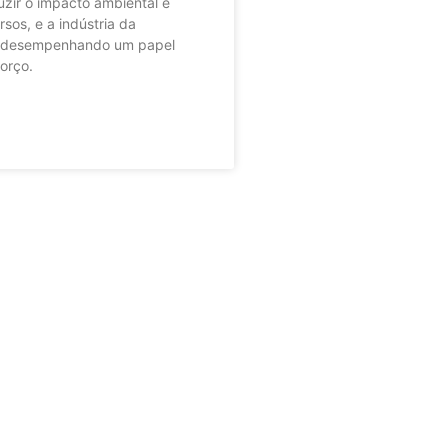
zir o impacto ambiental e
sos, e a indústria da
á desempenhando um papel
forço.