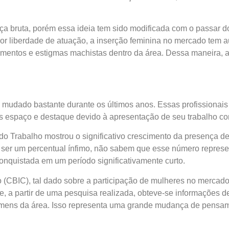
ça bruta, porém essa ideia tem sido modificada com o passar do
or liberdade de atuação, a inserção feminina no mercado tem 
rtamentos e estigmas machistas dentro da área. Dessa maneira, 
m mudado bastante durante os últimos anos. Essas profissionai
is espaço e destaque devido à apresentação de seu trabalho c
do Trabalho mostrou o significativo crescimento da presença d
er um percentual ínfimo, não sabem que esse número represe
onquistada em um período significativamente curto.
 (CBIC), tal dado sobre a participação de mulheres no mercado 
, a partir de uma pesquisa realizada, obteve-se informações d
 homens da área. Isso representa uma grande mudança de pensa