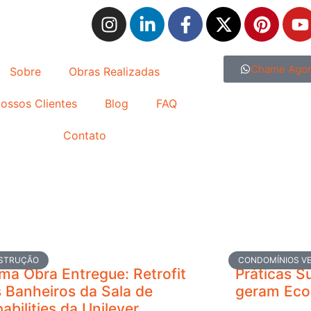
Chame Ago
Sobre
Obras Realizadas
ossos Clientes
Blog
FAQ
Contato
STRUÇÃO
CONDOMÍNIOS VE
ma Obra Entregue: Retrofit
Práticas S
 Banheiros da Sala de
geram Eco
abilities da Unilever