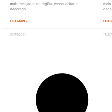
mais desejados da região. Venha visitar o
mais 
decorado
deco
LEIA MAIS »
LEIA 
02/19/2024
11/22