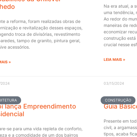
nhedo
Na era atual, a 
uma tendência, 
Ao redor do mun
te a reforma, foram realizadas obras de
maneiras de redu
nização e revitalização desses espaços,
economizar recur
gendo troca de divisórias, revestimento
construção est
aredes, tampo de granito, pintura geral,
crucial nesse es
sive acessórios.
LEIA MAIS »
MAIS »
/2024
03/15/2024
UITETURA
CONSTRUÇÃO
i lança Empreendimento
Guia Bási
idencial
Presente em tod
civil, a argamas
re-se para uma vida repleta de conforto,
tipos, acaba fic
reza e a comodidade de um dos bairros