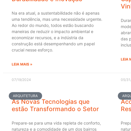
Vi
Na era atual, a sustentabilidade não é apenas
uma tendência, mas uma necessidade urgente.
Duran
Ao redor do mundo, todos estão buscando
moder
maneiras de reduzir o impacto ambiental e
abran
economizar recursos, e a indústria da
das p
construção está desempenhando um papel
inclu
crucial nesse esforço.
LEIA 
LEIA MAIS »
07/19/2024
05/31
ARQUITETURA
ARQ
As Novas Tecnologias que
Aco
estão Transformando o Setor
Res
Prepare-se para uma vida repleta de conforto,
Prepa
natureza e a comodidade de um dos bairros
natu