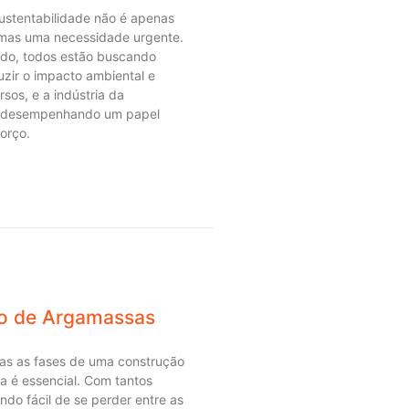
sustentabilidade não é apenas
mas uma necessidade urgente.
do, todos estão buscando
zir o impacto ambiental e
sos, e a indústria da
á desempenhando um papel
forço.
co de Argamassas
as as fases de uma construção
sa é essencial. Com tantos
ando fácil de se perder entre as