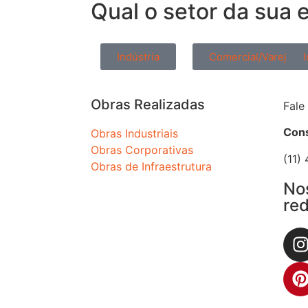
Qual o
setor
da sua 
Indústria
Comercial/Varejo
I
Obras Realizadas
Fale
Cons
Obras Industriais
Obras Corporativas
(11)
Obras de Infraestrutura
No
red