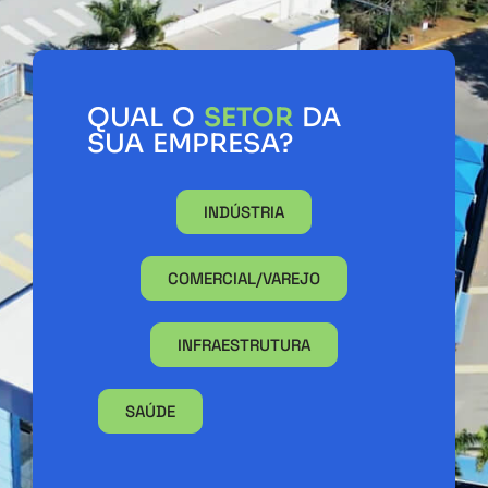
QUAL O
SETOR
DA
SUA EMPRESA?
INDÚSTRIA
COMERCIAL/VAREJO
INFRAESTRUTURA
SAÚDE