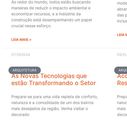
Ao redor do mundo, todos estão buscando
moder
maneiras de reduzir o impacto ambiental e
abran
economizar recursos, e a indústria da
das p
construção está desempenhando um papel
inclu
crucial nesse esforço.
LEIA 
LEIA MAIS »
07/19/2024
05/31
ARQUITETURA
ARQ
As Novas Tecnologias que
Aco
estão Transformando o Setor
Res
Prepare-se para uma vida repleta de conforto,
Prepa
natureza e a comodidade de um dos bairros
natu
mais desejados da região. Venha visitar o
mais 
decorado
deco