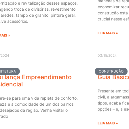
maneiras de redu
nização e revitalização desses espaços,
economizar recur
gendo troca de divisórias, revestimento
construção est
aredes, tampo de granito, pintura geral,
crucial nesse es
sive acessórios.
LEIA MAIS »
MAIS »
/2024
03/15/2024
UITETURA
CONSTRUÇÃO
i lança Empreendimento
Guia Bási
idencial
Presente em tod
civil, a argamas
re-se para uma vida repleta de conforto,
tipos, acaba fic
reza e a comodidade de um dos bairros
opções – e, a es
desejados da região. Venha visitar o
rado
LEIA MAIS »