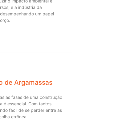
zir o impacto ambiental e
sos, e a indústria da
á desempenhando um papel
forço.
co de Argamassas
as as fases de uma construção
sa é essencial. Com tantos
ando fácil de se perder entre as
colha errônea