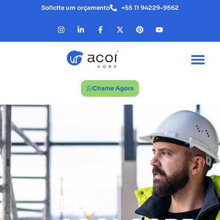
Solicite um orçamento
+55 11 94229-9562
Chame Agora
BLOG