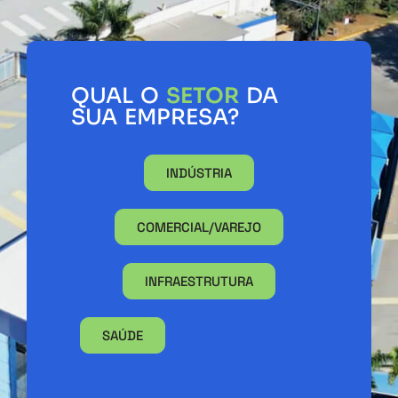
QUAL O
SETOR
DA
SUA EMPRESA?
INDÚSTRIA
COMERCIAL/VAREJO
INFRAESTRUTURA
SAÚDE