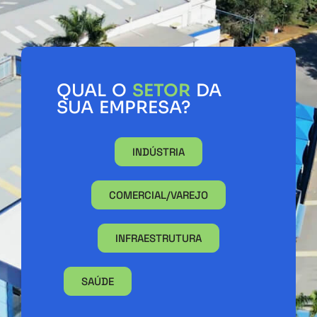
QUAL O
SETOR
DA
SUA EMPRESA?
INDÚSTRIA
COMERCIAL/VAREJO
INFRAESTRUTURA
SAÚDE