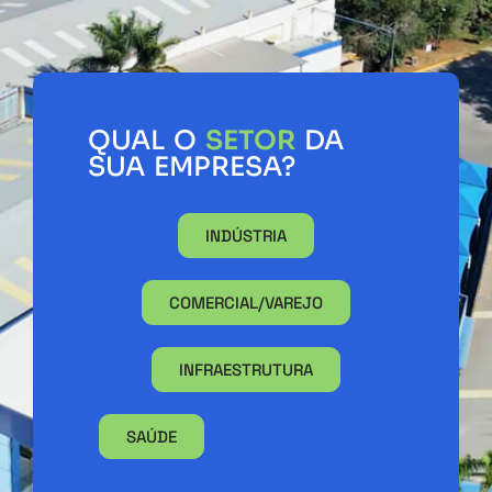
QUAL O
SETOR
DA
SUA EMPRESA?
INDÚSTRIA
COMERCIAL/VAREJO
INFRAESTRUTURA
SAÚDE